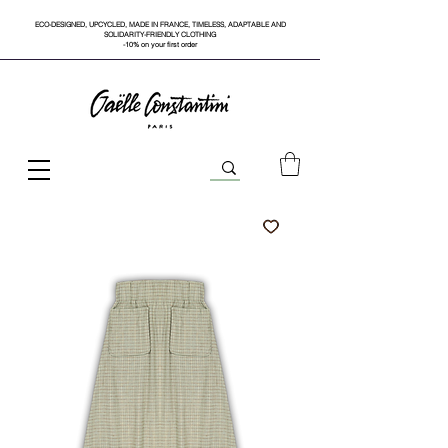
ECO-DESIGNED, UPCYCLED, MADE IN FRANCE, TIMELESS, ADAPTABLE AND
SOLIDARITY-FRIENDLY CLOTHING
-10% on your first order