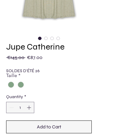
Jupe Catherine
Regular Price
Sale Price
 €145.00 
€87.00
SOLDES D'ÉTÉ 26
Taille
*
Quantity
*
Add to Cart