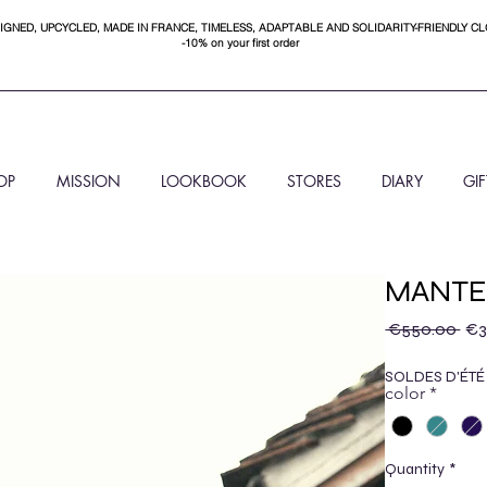
IGNED, UPCYCLED, MADE IN FRANCE, TIMELESS, ADAPTABLE AND SOLIDARITY-FRIENDLY C
-10% on your first order
OP
MISSION
LOOKBOOK
STORES
DIARY
GI
MANTE
Reg
 €550.00 
€3
SOLDES D'ÉTÉ
color
*
Quantity
*