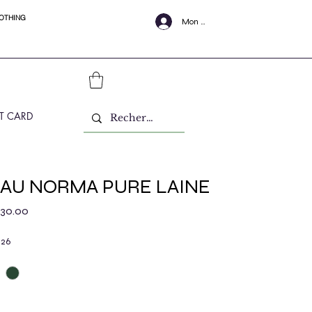
LOTHING
Mon Compte
FT CARD
AU NORMA PURE LAINE
ular Price
Sale Price
30.00
 26