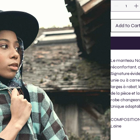
Add to Car
Le manteau Nor
réconfortant, c
Signature évide
unie ou à carre
larges à rabat,
de la pièce et l
robe changeant 
Unique adaptab
COMPOSITIO
Laine