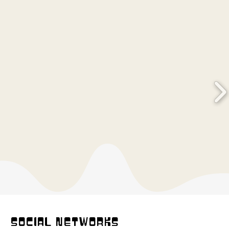
ja été utilisé et nous n'avons plus accès aux étiquettes.
E ORGANIQUE
surer de l'origine organique des produits nous réalisons un test de "
haque nouvelle matière sourcée cela nous permet de sélectionner
matieres naturelles, coton, lin, laine, chanvre..
ENTRETIEN
ons un nettoyage à froid avec séchage à l'air libre. ou un
professionnel.
SOCIAL NETWORKS