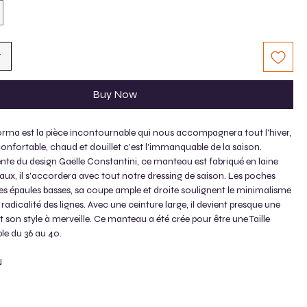
t
Buy Now
ma est la pièce incontournable qui nous accompagnera tout l'hiver,
onfortable, chaud et douillet c'est l'immanquable de la saison.
nte du design Gaëlle Constantini, ce manteau est fabriqué en laine
aux, il s'accordera avec tout notre dressing de saison. Les poches
 les épaules basses, sa coupe ample et droite soulignent le minimalisme
a radicalité des lignes. Avec une ceinture large, il devient presque une
son style à merveille. Ce manteau a été crée pour être une Taille
le du 36 au 40.
N