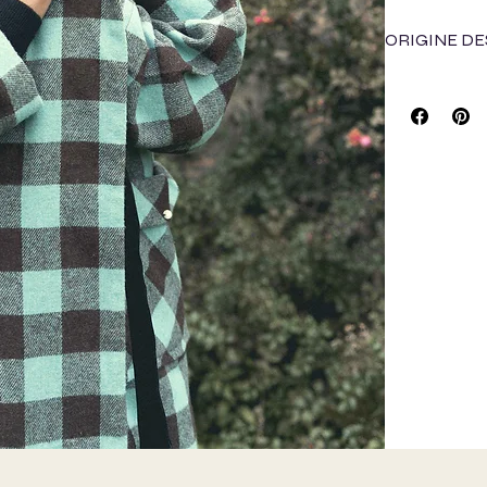
ORIGINE DE
Cette saison, p
avec :
Le Jacqu
Jacquard Fr
La Maiso
met à dispos
Le Bon C
de stocks de
boutis de par
Le grou
fins de roul
Emmaüs M
après fermet
nous avons 
COMPOSIT
LE PRINCIPE 
Il est pour nou