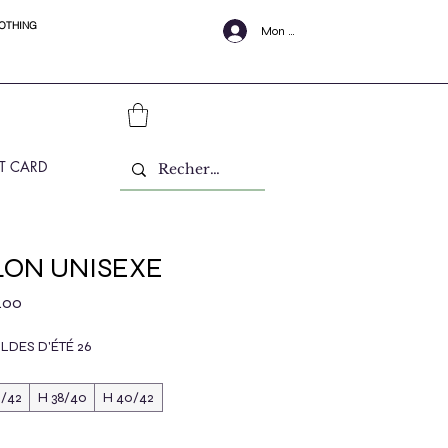
LOTHING
Mon Compte
FT CARD
LON UNISEXE
lar Price
Sale Price
.00
DES D'ÉTÉ 26
0/42
H 38/40
H 40/42