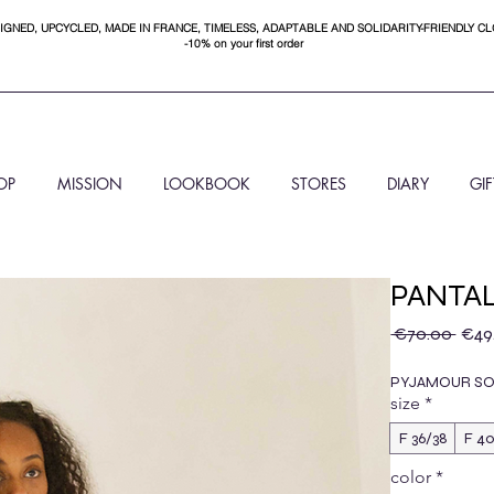
IGNED, UPCYCLED, MADE IN FRANCE, TIMELESS, ADAPTABLE AND SOLIDARITY-FRIENDLY C
-10% on your first order
OP
MISSION
LOOKBOOK
STORES
DIARY
GI
PANTA
Regu
 €70.00 
€49
PYJAMOUR SOL
size
*
F 36/38
F 4
color
*