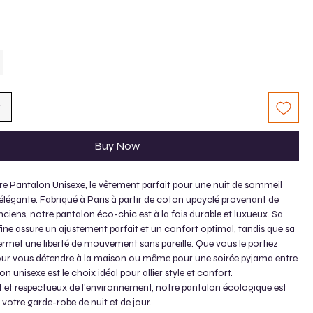
t
Buy Now
e Pantalon Unisexe, le vêtement parfait pour une nuit de sommeil
élégante. Fabriqué à Paris à partir de coton upcyclé provenant de
nciens, notre pantalon éco-chic est à la fois durable et luxueux. Sa
e fine assure un ajustement parfait et un confort optimal, tandis que sa
rmet une liberté de mouvement sans pareille. Que vous le portiez
our vous détendre à la maison ou même pour une soirée pyjama entre
n unisexe est le choix idéal pour allier style et confort.
nt et respectueux de l'environnement, notre pantalon écologique est
à votre garde-robe de nuit et de jour.