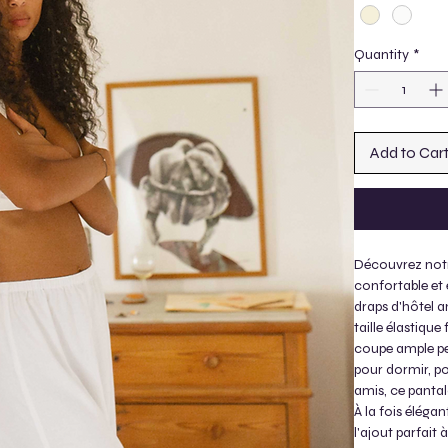
Quantity
*
Add to Car
Découvrez notr
confortable et 
draps d'hôtel a
taille élastiqu
coupe ample pe
pour dormir, p
amis, ce pantalo
À la fois éléga
l'ajout parfait 