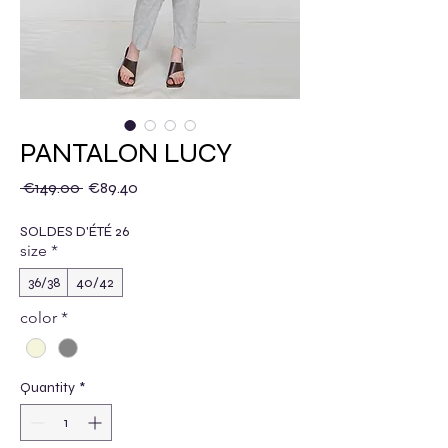
PANTALON LUCY
Regular Price
Sale Price
 €149.00 
€89.40
SOLDES D'ÉTÉ 26
size
*
36/38
40/42
color
*
Quantity
*