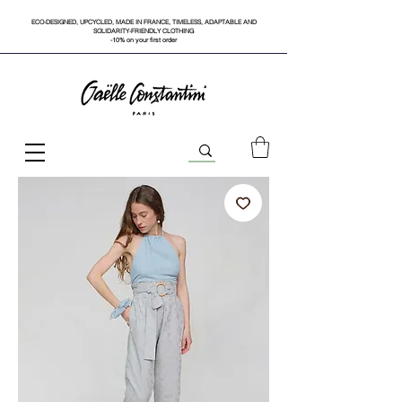
ECO-DESIGNED, UPCYCLED, MADE IN FRANCE, TIMELESS, ADAPTABLE AND
SOLIDARITY-FRIENDLY CLOTHING
-10% on your first order