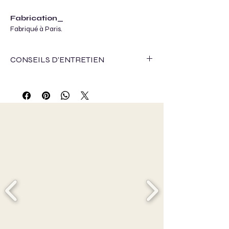
Fabrication_
Fabriqué à Paris.
CONSEILS D'ENTRETIEN
Cette saison, pour l'approvisionnement de
matières textiles, nous avons travaillé avec :
- Le Jaquard français, en recupérant les
tissus déteriorés au moment de la
fabrication. Cela peut intervenir au moment
du tissage mécanique ou de la coloration.
- La maison Thevenon, en recupérant les
tissus déteriorés au moment de la
fabrication.cel apeut intervenir au moment
du tissage ou de l'impression, il s'agit
éfalement e leur stock dormant.
- Emmaüs Maison Alfort, qui, il y a plusieurs