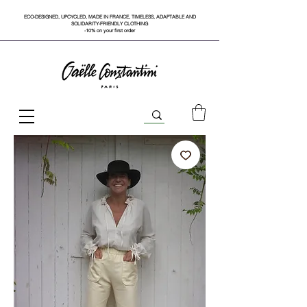
ECO-DESIGNED, UPCYCLED, MADE IN FRANCE, TIMELESS, ADAPTABLE AND
SOLIDARITY-FRIENDLY CLOTHING
-10% on your first order