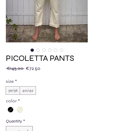
PICOLETTA PANTS
Regular Price
Sale Price
 €145.00 
€72.50
size
*
36/38
40/42
color
*
Quantity
*