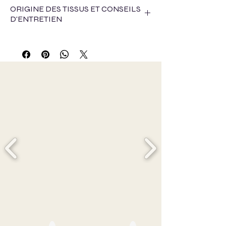
ORIGINE DES TISSUS ET CONSEILS
D'ENTRETIEN
Cette saison, pour l'approvisionnement de
matières textiles, nous avons travaillé avec :
- La start-up Up-trade qui récupère des fins
de rouleaux auprès de maison, de
confectionneur et de particulier afin de les
revendre aux jeunes créateurs, c'est une
entreprise française pleine d'avenir pilotée par
deux jeunes femmes déterminées.
Le but étant que les petites quantités soient
revalorisées et ainsi éviter la pollution liée à
leur destruction.
- Emmaüs Maison Alfort, qui, il y a plusieurs
années a reçu un don d'usine après
fermeture, les certains rouleaux entreposés
ont été mis en vente et nous avons pu
acheter certains d'entre eux notamment les
laines !
- Les doublures des rideaux du sénat pour